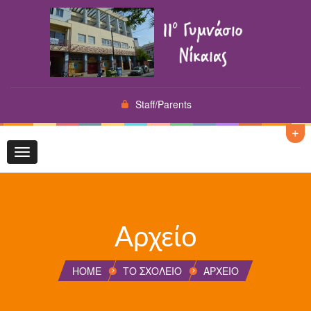
Staff/Parents
Toggle
navigation
Αρχείο
HOME
ΤΟ ΣΧΟΛΕΙΟ
ΑΡΧΕΊΟ