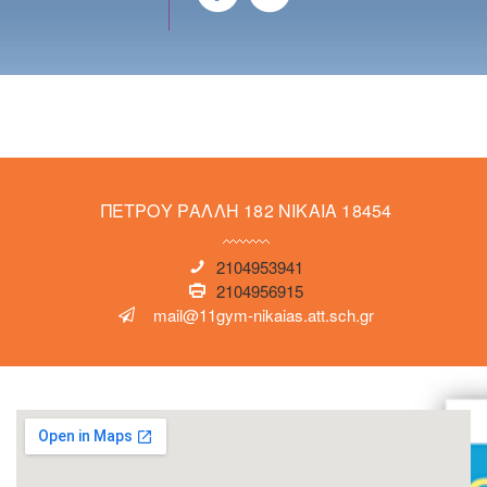
ΠΕΤΡΟΥ ΡΑΛΛΗ 182 ΝΙΚΑΙΑ 18454
2104953941
2104956915
mail@11gym-nikaias.att.sch.gr